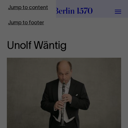
To Frontpage
Jump to content
Grou
Jump to footer
Unolf Wäntig