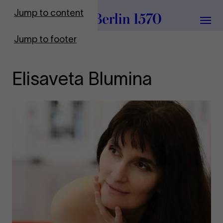
To Frontpage
Jump to content
Grou
Jump to footer
Elisaveta Blumina