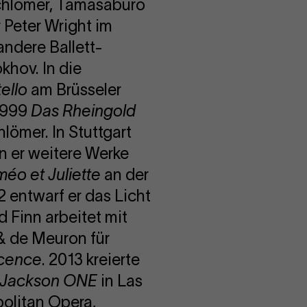
chlömer, Tamasaburo
 Peter Wright im
andere Ballett-
khov. In die
ello
am Brüsseler
1999
Das Rheingold
lömer. In Stuttgart
en er weitere Werke
éo et Juliette
an der
 entwarf er das Licht
 Finn arbeitet mit
 & de Meuron für
ocence
. 2013 kreierte
 Jackson ONE
in Las
olitan Opera,