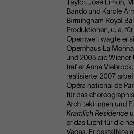
Taylor, José Limón,
Bando und Karole Ar
Birmingham Royal Ball
Produktionen, u. a. f
Opernwelt wagte er s
Opernhaus La Monnaie
und 2003 die Wiener
traf er Anna Viebrock
realisierte. 2007 arb
Opéra national de Par
für das choreographi
Architekt:innen und F
Kramlich Residence
u
er das Licht für die n
Vegas. Er gestaltete 