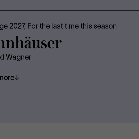
ge 2027,
For the last time this season
nnhäuser
rd Wagner
more