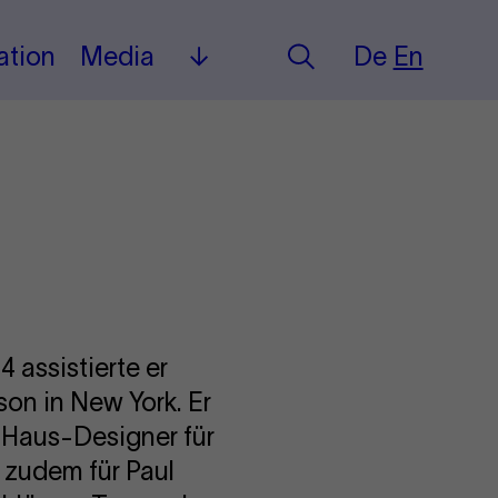
Deutsch
English
ation
Media
De
En
Search
Mehr
 assistierte er
on in New York. Er
 Haus-Designer für
e zudem für Paul