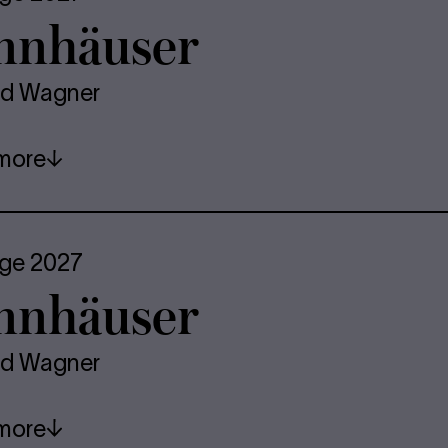
nnhäuser
rd Wagner
more
age 2027
nnhäuser
rd Wagner
more