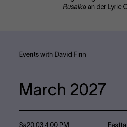
Rusalka
an der Lyric
Events with David Finn
March 2027
Sa
20.03.
4.00 PM
Festt