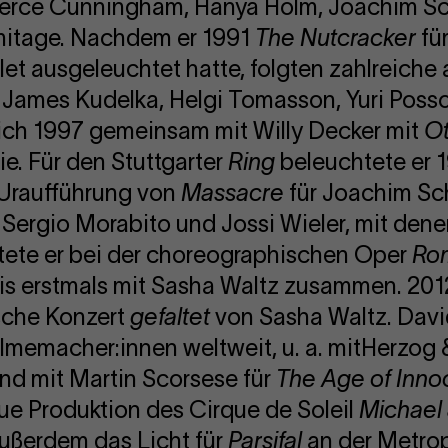
 Merce Cunningham, Hanya Holm, Joachim S
mitage. Nachdem er 1991
The Nutcracker
für
et ausgeleuchtet hatte, folgten zahlreiche 
ür James Kudelka, Helgi Tomasson, Yuri Posso
ich 1997 gemeinsam mit Willy Decker mit
Ot
. Für den Stuttgarter
Ring
beleuchtete er 
 Uraufführung von
Massacre
für Joachim Sch
, Sergio Morabito und Jossi Wieler, mit den
eitete er bei der choreographischen Oper
Rom
is erstmals mit Sasha Waltz zusammen. 2012
sche Konzert
gefaltet
von Sasha Waltz. David
ilmemacher:innen weltweit, u. a. mitHerzog
nd mit Martin Scorsese für
The Age of Inn
eue Produktion des Cirque de Soleil
Michael
außerdem das Licht für
Parsifal
an der Metrop