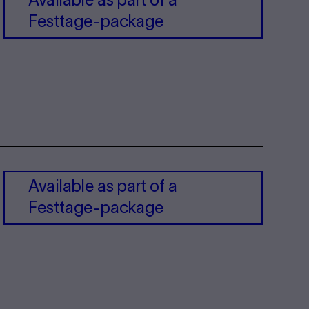
Avail­able as part of a
Festtage-​package
Avail­able as part of a
Festtage-​package