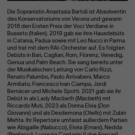
Die Sopranistin Anastasia Bartoli ist Absolventin
des Konservatoriums von Verona und gewann
2018 den Ersten Preis der Voci Verdiane in
Busseto (Italien). 2019 gab sie ihre Hausdebüts
in Catania, Padua sowie mit Leo Nucci in Parma
und trat mit dem RAI-Orchester auf. Es folgten
Debüts in Bari, Cagliari, Rom, Florenz, Venedig,
Genua und Palm Beach. Sie sang bereits unter
der Musikalischen Leitung von Carlo Rizzi,
Renato Palumbo, Paolo Arrivabeni, Marco
Armiliato, Francesco Ivan Ciampa, Jordi
Bernàcer und Michele Spotti. 2021 gab sie ihr
Debüt in als Lady Macbeth (
Macbeth
) mit
Riccardo Muti, 2023 als Donna Elvia (
Don
Giovanni
) und als Desdemona (
Otello
) mit Zubin
Mehta. Ihr Repertoire umfasst außerdem Partien
wie Abigaille (
Nabucco
), Elvira (
Ernani
), Nedda
(
Pagliacci
), Lucrezia Contarini (
I due Foscari
),