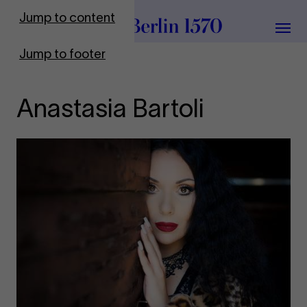
To Frontpage
Jump to content
Grou
Jump to footer
Anastasia Bartoli