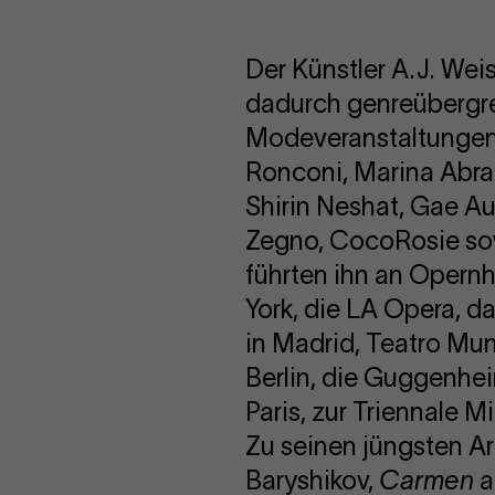
Der Künstler A.J. Wei
dadurch genreübergre
Modeveranstaltungen. 
Ronconi, Marina Abra
Shirin Neshat, Gae A
Zegno, CocoRosie so
führten ihn an Opernh
York, die LA Opera, da
in Madrid, Teatro Mun
Berlin, die Guggenhe
Paris, zur Triennale 
Zu seinen jüngsten A
Baryshikov,
Carmen
a