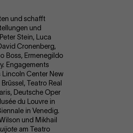
ten und schafft
tellungen und
Peter Stein, Luca
 David Cronenberg,
go Boss, Ermenegildo
y. Engagements
as Lincoln Center New
 Brüssel, Teatro Real
Paris, Deutsche Oper
Musée du Louvre in
Biennale in Venedig.
Wilson und Mikhail
uijote
am Teatro