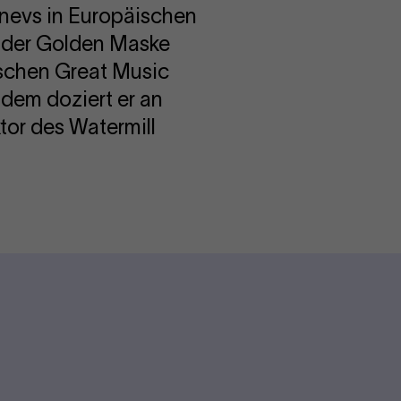
nevs in Europäischen
it der Golden Maske
ischen Great Music
udem doziert er an
tor des Watermill