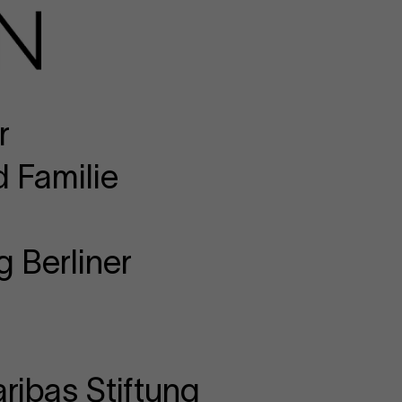
r
 Familie
g Berliner
ribas Stiftung