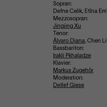
Sopran:
Defne Celik
,
Etīna Emī
Mezzosopran:
Jingjing Xu
Tenor:
Álvaro Diana
,
Chen Li
Bassbariton:
Irakli Pkhaladze
Klavier:
Markus Zugehör
Moderation:
Detlef Giese